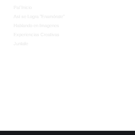
Pal´Inicio
Así se Logra "Enamórate"
Hablando en Imagenes
Experiencias Creativas
Juntafe
Contacto
CHOCÓ, COLOMBIA
info@enamoratedelchoco.co